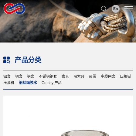
Select Language
▼
En
产品分类
铝套
铜套
钢套
不锈钢钢套
索具
吊索具
吊带
电缆网套
压接钳
压套机
钢丝绳胶水
Crosby 产品