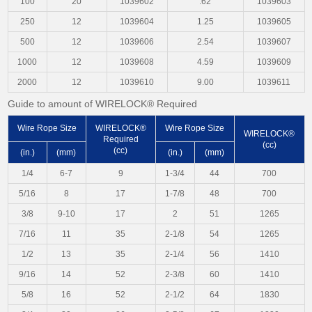
100
20
1039602
.62
1039603
250
12
1039604
1.25
1039605
500
12
1039606
2.54
1039607
1000
12
1039608
4.59
1039609
2000
12
1039610
9.00
1039611
Guide to amount of WIRELOCK® Required
Wire Rope Size
WIRELOCK®
Wire Rope Size
WIRELOCK®
Required
(cc)
(cc)
(in.)
(mm)
(in.)
(mm)
1/4
6-7
9
1-3/4
44
700
5/16
8
17
1-7/8
48
700
3/8
9-10
17
2
51
1265
7/16
11
35
2-1/8
54
1265
1/2
13
35
2-1/4
56
1410
9/16
14
52
2-3/8
60
1410
5/8
16
52
2-1/2
64
1830