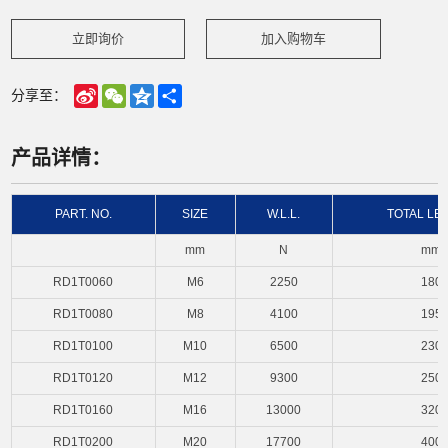
立即询价
加入购物车
Sina
WeChat
Qzone
Share
分享至：
Weibo
产品详情：
PART. NO.
SIZE
W.L.L.
TOTAL LE
mm
N
mm
RD1T0060
M6
2250
180
RD1T0080
M8
4100
195
RD1T0100
M10
6500
230
RD1T0120
M12
9300
250
RD1T0160
M16
13000
320
RD1T0200
M20
17700
400