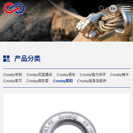
Select Language
▼
En
产品分类
Crosby吊钩
Crosby花篮螺丝
Crosby滑车
Crosby强力吊环
Crosby绳卡
Crosby索节
Crosby楔形套
Crosby卸扣
Crosby链条及配件