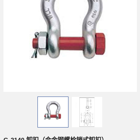
G-2140 卸扣（合金钢螺栓销式卸扣）