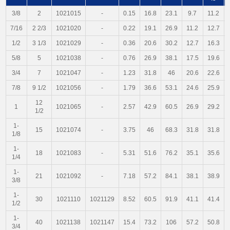
3/8
2
1021015
-
0.15
16.8
23.1
9.7
11.2
7/16
2 2/3
1021020
-
0.22
19.1
26.9
11.2
12.7
1/2
3 1/3
1021029
-
0.36
20.6
30.2
12.7
16.3
5/8
5
1021038
-
0.76
26.9
38.1
17.5
19.6
3/4
7
1021047
-
1.23
31.8
46
20.6
22.6
7/8
9 1/2
1021056
-
1.79
36.6
53.1
24.6
25.9
12
1
1021065
-
2.57
42.9
60.5
26.9
29.2
1/2
1-
15
1021074
-
3.75
46
68.3
31.8
31.8
1/8
1-
18
1021083
-
5.31
51.6
76.2
35.1
35.6
1/4
1-
21
1021092
-
7.18
57.2
84.1
38.1
38.9
3/8
1-
30
1021110
1021129
8.52
60.5
91.9
41.1
41.4
1/2
1-
40
1021138
1021147
15.4
73.2
106
57.2
50.8
3/4