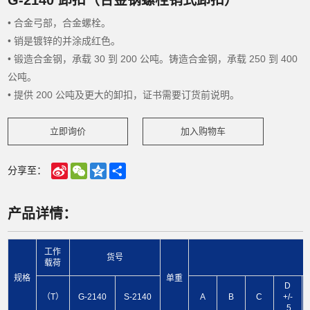
• 合金弓部，合金螺栓。
• 销是镀锌的并涂成红色。
• 锻造合金钢，承载 30 到 200 公吨。铸造合金钢，承载 250 到 400
公吨。
• 提供 200 公吨及更大的卸扣，证书需要订货前说明。
立即询价
加入购物车
Sina
WeChat
Qzone
Share
分享至：
Weibo
产品详情：
工作
货号
载荷
规格
单重
D
（T）
G-2140
S-2140
A
B
C
+/-
.5